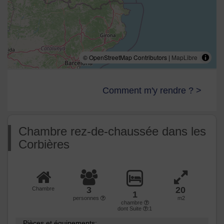
© OpenStreetMap Contributors |
MapLibre
Comment m'y rendre ? >
Chambre rez-de-chaussée dans les
Corbières
3
20
Chambre
1
personnes
m2
chambre
dont Suite
:1
Pièces et équipements: