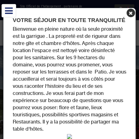
Site Officiel de l'hébergement
, partenaire de
Office de Tourisme Côte du Midi
VOTRE SÉJOUR EN TOUTE TRANQUILITÉ
DOMAINE CASTELSEC - GÎTE ET CHAMBRES D'HÔTES -
Bienvenue en pleine nature où la seule proximité
ROQUEFORT-DES-CORBIERES
est la garrigue . La propreté est de rigueur dans
notre gîte et chambre d‘hôtes. Après chaque
location l‘espace est nettoyé voire désinfecté
pour les sanitaires. Sur les 9 hectares du
domaine, vous pourrez vous promener, vous
reposer sur les terrasses et dans le Patio. Je vous
accueillerai et serai toujours à vos côtés pour
vous raconter l‘histoire du lieu et de ses
constructions. Je vous ferai part de mon
expérience sur beaucoup de questions que vous
pourrez vous poser: flore et faune, lieux
touristiques, possibilités sporti
ves magasins et
Restaurants. Il y a la possibilité de partager ma
table d‘hôtes.