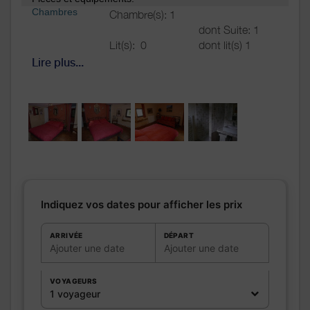
Chambres
Chambre(s): 1
dont Suite: 1
Lit(s):
0
dont lit(s) 1
pers.: 0
Lire plus...
dont lit(s) 2
pers.: 0
Salle de
bains
/
Salle
d'eau
WC
Cuisine
Autres
pièces
Media
Indiquez vos dates pour afficher les prix
Autres
équipements
Chauffage /
ARRIVÉE
DÉPART
AC
Ajouter une date
Ajouter une date
Exterieur
Divers
VOYAGEURS
1 voyageur