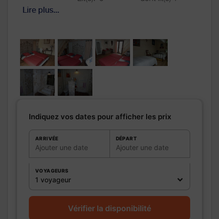
pers.: 0
Lire plus...
dont lit(s) 2
pers.: 0
Salle de
bains
/
Salle
d'eau
WC
Cuisine
Autres
pièces
Media
Autres
Indiquez vos dates pour afficher les prix
équipements
Chauffage /
AC
ARRIVÉE
DÉPART
Ajouter une date
Ajouter une date
Exterieur
Divers
VOYAGEURS
1 voyageur
Vérifier la disponibilité