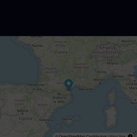
© OpenStreetMap Contributors |
MapLibre